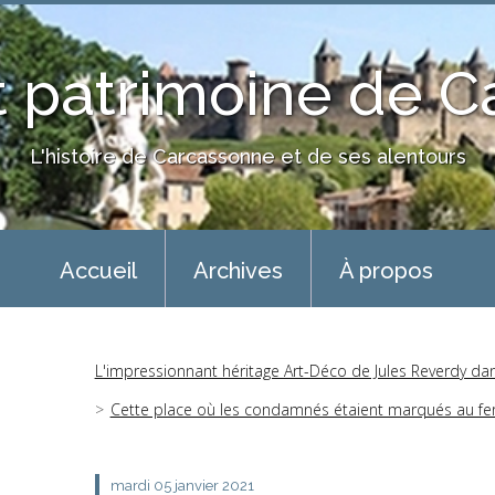
 patrimoine de 
L'histoire de Carcassonne et de ses alentours
Accueil
Archives
À propos
L'impressionnant héritage Art-Déco de Jules Reverdy da
Cette place où les condamnés étaient marqués au fer 
mardi 05
janvier 2021