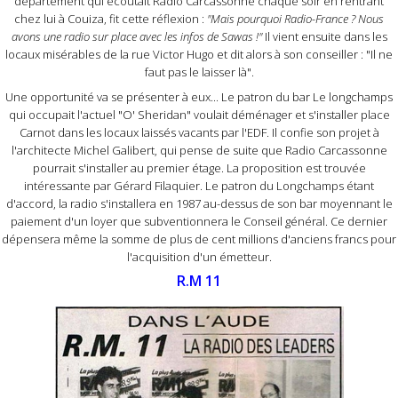
département qui écoutait Radio Carcassonne chaque soir en rentrant
chez lui à Couiza, fit cette réflexion :
"Mais pourquoi Radio-France ? Nous
avons une radio sur place avec les infos de Sawas !"
Il vient ensuite dans les
locaux misérables de la rue Victor Hugo et dit alors à son conseiller : "Il ne
faut pas le laisser là".
Une opportunité va se présenter à eux... Le patron du bar Le longchamps
qui occupait l'actuel "O' Sheridan" voulait déménager et s'installer place
Carnot dans les locaux laissés vacants par l'EDF. Il confie son projet à
l'architecte Michel Galibert, qui pense de suite que Radio Carcassonne
pourrait s'installer au premier étage. La proposition est trouvée
intéressante par Gérard Filaquier. Le patron du Longchamps étant
d'accord, la radio s'installera en 1987 au-dessus de son bar moyennant le
paiement d'un loyer que subventionnera le Conseil général. Ce dernier
dépensera même la somme de plus de cent millions d'anciens francs pour
l'acquisition d'un émetteur.
R.M 11