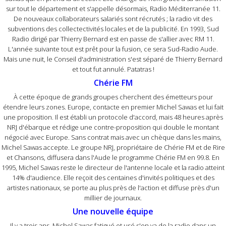
sur tout le département et s'appelle désormais, Radio Méditerranée 11.
De nouveaux collaborateurs salariés sont récrutés ; la radio vit des
subventions des collectectivités locales et de la publicité. En 1993, Sud
Radio dirigé par Thierry Bernard est en passe de s'allier avec RM 11.
L'année suivante tout est prêt pour la fusion, ce sera Sud-Radio Aude.
Mais une nuit, le Conseil d'administration s'est séparé de Thierry Bernard
et tout fut annulé. Patatras !
Chérie FM
À cette époque de grands groupes cherchent des émetteurs pour
étendre leurs zones. Europe, contacte en premier Michel Sawas et lui fait
une proposition. Il est établi un protocole d'accord, mais 48 heures après
NRJ d'ébarque et rédige une contre-proposition qui double le montant
négocié avec Europe. Sans contrat mais avec un chèque dans les mains,
Michel Sawas accepte. Le groupe NRJ, propriétaire de Chérie FM et de Rire
et Chansons, diffusera dans l'Aude le programme Chérie FM en 99.8. En
1995, Michel Sawas reste le directeur de l'antenne locale et la radio atteint
14% d'audience. Elle reçoit des centaines d'invités politiques et des
artistes nationaux, se porte au plus près de l'action et diffuse près d'un
millier de journaux.
Une nouvelle équipe
Il y a trois ans, Michel Sawas fatigué et usé s'en va de la radio dans un