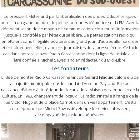
Le président Mitterrand par la libéralisation des ondes radiophoniques,
permit à un grand nombre de petites antennes d'émettre sur la FM. Avec la
démocratisation de ce moyen de communication, c'est toute l'information
jusque-là contrôlée par l'état qui se libéra. De petites stations radio qui
émettaient dans l'illégalité éclatèrent au grand jour, d'autres aller se créer
et entraîner avec elles, d'anciens journalistes de la presse écrite. Ce fut le
cas dans notre ville avec Radio Carcassonne dont la ligne éditoriale allait
être confiée à Michel Sawas, ancien rédacteur du Midi-Libre.
Les fondateurs
L'idée de monter Radio Carcassonne vint de Gérard Filaquier, alors élu de
la majorité municipale sous le mandat d'Antoine Gayraud. Elle prit
naissance d'abord à l'intérieur des locaux de la Maison des Jeunes et de la
Culture. En 1983, changement de locaux... La radio s'installe à l'angle de la
rue Victor Hugo et de la place Carnot, dans un vieil appartement. C'est à
cette époque que Michel Sawas développe le service infos, seul,
accompagné de plusieurs bénévoles.