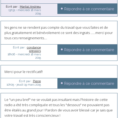
Écrit par :
Martial Andrieu
Répondre à ce commentaire
13h31
-
mercredi 18
mars
2015
les gens ne se rendent pas compte du travail que vous faites et de
plus gratuitement et bénévolement ce sont des ingrats ......merci pour
tous ces renseignements....
Écrit par :
constance
Répondre à ce commentaire
pressoirs
18h06
-
mercredi 18
mars
2015
Merci pour le rectificatif!
Écrit par :
Pierre
Répondre à ce commentaire
10h05
-
jeudi 19
mars 2015
Le "un peu bref" ne se voulait pas insultant mais l'histoire de cette
radio a été très compliquée et tous les "dessous" ne pouvaient pas
être étalés au grand jour ! Pardon de vous avoir blessé car je sais que
votre travail est très consciencieux !