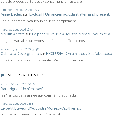
Lors du procès de Bordeaux concernant le massacre...
dimanche 09
août 2026
11h29
Annie Bédès
sur
Exclusif ! Un ancien adjudant allemand présent...
Bonjour et merci beaucoup pour ce complément...
mardi 04
août 2026
16h13
Moulin Arlette
sur
Le petit buveur d'Augustin Moreau-Vauthier a...
Bonjour Martial, Nous vivons une époque difficile e nos...
vendredi 31
juillet 2026
13h47
Gabrielle Devergranne
sur
EXCLUSIF ! On a retrouvé la fabuleuse...
Suis éblouie et si reconnaissante . Merci infiniment de...
NOTES RÉCENTES
samedi 08
août 2026
10h24
Baudrigue : "Je n'irai pas".
Je n'irai pas cette année aux commémorations du...
mardi 04
août 2026
15h58
Le petit buveur d'Augustin Moreau-Vauthier a...
Dans le Jardin Pierre Sire, situé au pied du Pont...