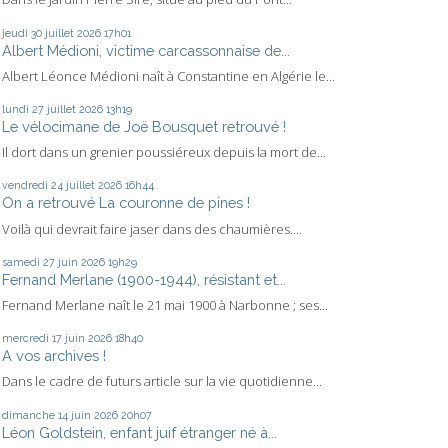
jeudi 30
juillet 2026
17h01
Albert Médioni, victime carcassonnaise de...
Albert Léonce Médioni naît à Constantine en Algérie le...
lundi 27
juillet 2026
13h19
Le vélocimane de Joë Bousquet retrouvé !
Il dort dans un grenier poussiéreux depuis la mort de...
vendredi 24
juillet 2026
16h44
On a retrouvé La couronne de pines !
Voilà qui devrait faire jaser dans des chaumières....
samedi 27
juin 2026
19h29
Fernand Merlane (1900-1944), résistant et...
Fernand Merlane naît le 21 mai 1900 à Narbonne ; ses...
mercredi 17
juin 2026
18h40
A vos archives !
Dans le cadre de futurs article sur la vie quotidienne...
dimanche 14
juin 2026
20h07
Léon Goldstein, enfant juif étranger né à...