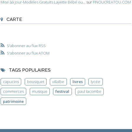
Mise àà Jour-Modèles Gratuits Layette Bébé ou...
sur
FINOUCREATOU.COM
CARTE
S'abonner au flux RSS
S'abonner au flux ATOM
TAGS POPULAIRES
capucins
bousquet
villalbe
livres
lycée
commerces
musique
festival
paul lacombe
patrimoine