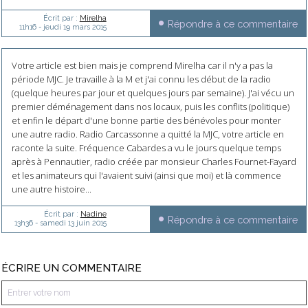
Écrit par :
Mirelha
Répondre à ce commentaire
11h16
-
jeudi 19
mars 2015
Votre article est bien mais je comprend Mirelha car il n'y a pas la
période MJC. Je travaille à la M et j'ai connu les début de la radio
(quelque heures par jour et quelques jours par semaine). J'ai vécu un
premier déménagement dans nos locaux, puis les conflits (politique)
et enfin le départ d'une bonne partie des bénévoles pour monter
une autre radio. Radio Carcassonne a quitté la MJC, votre article en
raconte la suite. Fréquence Cabardes a vu le jours quelque temps
après à Pennautier, radio créée par monsieur Charles Fournet-Fayard
et les animateurs qui l'avaient suivi (ainsi que moi) et là commence
une autre histoire...
Écrit par :
Nadine
Répondre à ce commentaire
13h36
-
samedi 13
juin 2015
ÉCRIRE UN COMMENTAIRE