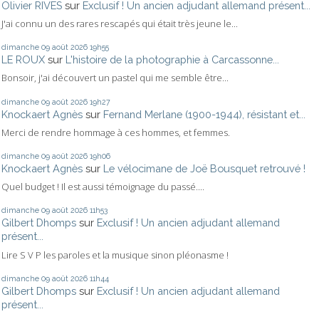
Olivier RIVES
sur
Exclusif ! Un ancien adjudant allemand présent...
J'ai connu un des rares rescapés qui était très jeune le...
dimanche 09
août 2026
19h55
LE ROUX
sur
L'histoire de la photographie à Carcassonne...
Bonsoir, j'ai découvert un pastel qui me semble être...
dimanche 09
août 2026
19h27
Knockaert Agnès
sur
Fernand Merlane (1900-1944), résistant et...
Merci de rendre hommage à ces hommes, et femmes.
dimanche 09
août 2026
19h06
Knockaert Agnès
sur
Le vélocimane de Joë Bousquet retrouvé !
Quel budget ! Il est aussi témoignage du passé....
dimanche 09
août 2026
11h53
Gilbert Dhomps
sur
Exclusif ! Un ancien adjudant allemand
présent...
Lire S V P les paroles et la musique sinon pléonasme !
dimanche 09
août 2026
11h44
Gilbert Dhomps
sur
Exclusif ! Un ancien adjudant allemand
présent...